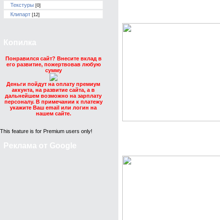
Текстуры
[0]
Скачать бесплатно Brus
Клипарт
[12]
Копилка
Понравился сайт? Внесите вклад в
его развитие, пожертвовав любую
сумму
Деньги пойдут на оплату премиум
аккунта, на развитие сайта, а в
дальнейшем возможно на зарплату
персоналу. В примечании к платежу
укажите Ваш email или логин на
нашем сайте.
This feature is for Premium users only!
Скачать бесплатно Кис
Реклама от Google
Ucoz