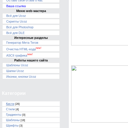
Оставь свой отзыв о нас
Ваша ссылка
Меню web-мастера
Всё для Ucoz
Скрипты Ucoz
Всё для Photoshop
Всё для DLE
Интересные разделы
Генератор Мета Тегов
new!
Очистка HTML-кода
new!
Скачать бесплатно Кис
ASCII графика
Работы нашего сайта
Brushes by HeartDriven
Шаблоны Ucoz
Шапки Ucoz
Иконки, кнопки Ucoz
Категории
Кисти
[26]
Стили
[4]
Градиенты
[0]
Шаблоны
[18]
Шрифты
[3]