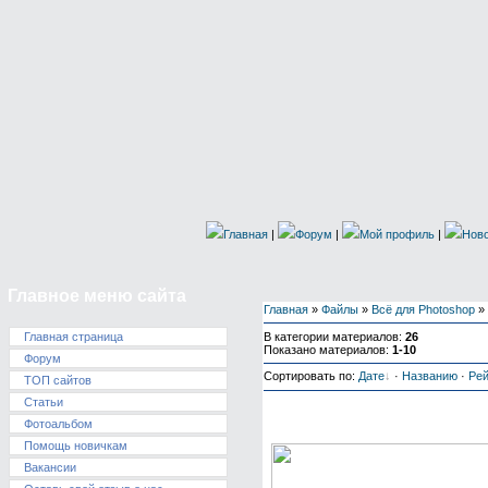
Главная
|
Форум
|
Мой профиль
|
Ново
Главное меню сайта
Главная
»
Файлы
»
Всё для Photoshop
» 
В категории материалов
:
26
Главная страница
Показано материалов
:
1-10
Форум
Сортировать по
:
Дате
·
Названию
·
Рей
ТОП сайтов
Статьи
Скачать бесплатно Кис
Фотоальбом
brushes by Rozairo) дл
Помощь новичкам
Вакансии