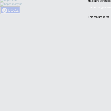
На сайте Allforu
скрипты для uco
.
This feature is for