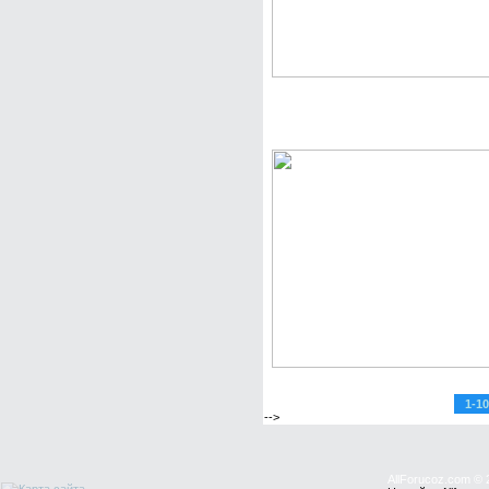
Скачать бесплатно Кис
1-10
-->
AllForucoz.com © 