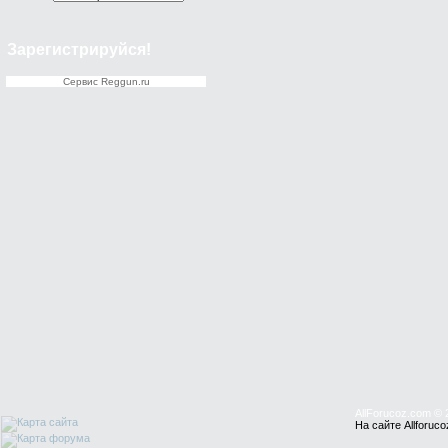
Зарегистрируйся!
Cервис Reggun.ru
AllForucoz.com © 
На сайте Allforu