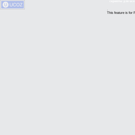
скрипты для uco
.
This feature is for