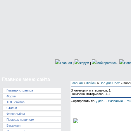
Главная
|
Форум
|
Мой профиль
|
Ново
Главное меню сайта
Главная
»
Файлы
»
Всё для Ucoz
» Кноп
В категории материалов
:
1
Главная страница
Показано материалов
:
1-1
Форум
Сортировать по
:
Дате
·
Названию
·
Рей
ТОП сайтов
Статьи
Скачать бесплатно Icon
Фотоальбом
Помощь новичкам
Вакансии