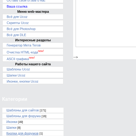
Оставь свой отзыв о нас
Ваша ссылка
Меню web-мастера
Всё для Ucoz
Скрипты Ucoz
Всё для Photoshop
Всё для DLE
Интересные разделы
Генератор Мета Тегов
new!
Очистка HTML-кода
-->
new!
ASCII графика
Работы нашего сайта
Шаблоны Ucoz
Шапки Ucoz
Иконки, кнопки Ucoz
Категории
Шаблоны для сайтов
[171]
Шаблоны для форума
[16]
Иконки
[49]
Шапки
[8]
Кнопки для форумов
[1]