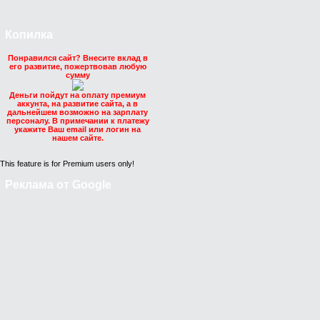
Копилка
Понравился сайт? Внесите вклад в
его развитие, пожертвовав любую
сумму
Деньги пойдут на оплату премиум
аккунта, на развитие сайта, а в
дальнейшем возможно на зарплату
персоналу. В примечании к платежу
укажите Ваш email или логин на
нашем сайте.
This feature is for Premium users only!
Реклама от Google